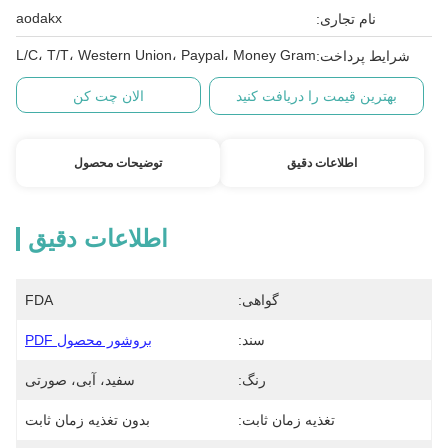
aodakx
نام تجاری:
L/C، T/T، Western Union، Paypal، Money Gram
شرایط پرداخت:
بهترین قیمت را دریافت کنید
الان چت کن
اطلاعات دقیق
توضیحات محصول
اطلاعات دقیق
گواهی:
FDA
سند:
بروشور محصول PDF
رنگ:
سفید، آبی، صورتی
تغذیه زمان ثابت:
بدون تغذیه زمان ثابت