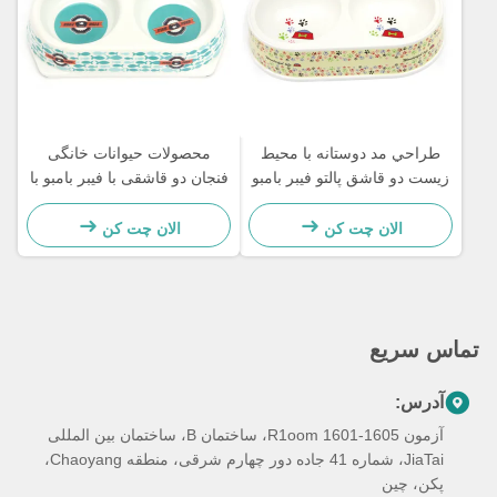
طراحي مد دوستانه با محیط
محصولات حیوانات خانگی
زیست دو قاشق پالتو فیبر بامبو
فنجان دو قاشقی با فیبر بامبو با
کیفیت بالا
الان چت کن
الان چت کن
تماس سریع
آدرس:
آزمون R1oom 1601-1605، ساختمان B، ساختمان بین المللی
JiaTai، شماره 41 جاده دور چهارم شرقی، منطقه Chaoyang،
پکن، چین