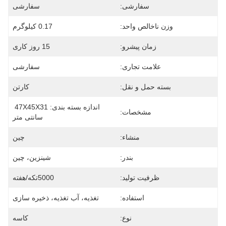
سفارشی:
سفارشی
وزن ناخالص واحد:
0.17 کیلوگرم
زمان پیشرو:
15 روز کاری
علامت تجاری:
سفارشی
بسته حمل و نقل:
کارتن
اندازه بسته بندی: 47X45X31 
مشخصات:
سانتی متر
منشاء:
چین
بندر:
شينزين، چين
ظرفیت تولید:
5000تکه/هفته
استفاده:
تغذیه، آب تغذیه، ذخیره سازی
نوع:
کاسه