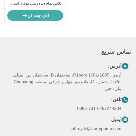
پلاتين تمام دنده ريمي موهاي انسان
موهاي موي بدن موج پوست تراز 30
اينچ11
الان چت کن
تماس سریع
آدرس:
آزمون R1oom 1601-1605، ساختمان B، ساختمان بین المللی
JiaTai، شماره 41 جاده دور چهارم شرقی، منطقه Chaoyang،
پکن، چین
تلفن:
0086-731-6457244234
ایمیل
jeffreyth@slurrypump.com