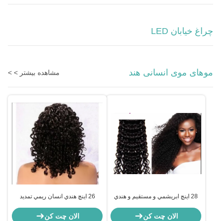
چراغ خیابان LED
موهای موی انسانی هند
مشاهده بیشتر > >
28 اينچ ابريشمي و مستقيم و هندي
26 اينچ هندي انسان ريمي تمديد
رمي موهاي تمديد شده
موهاي ابريشمي مستقيم
الان چت کن
الان چت کن