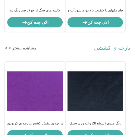
فابريکهاي با کيفيت بالا دو قاشق آب و
کاسه های سگ از فولاد ضد زنگ دو
غذا براي حیوانات خانگی
قاشق غذا خوردن
الان چت کن
الان چت کن
پارچه ی کششی
مشاهده بیشتر > >
رنگ هندی / سیاه 28 وات وزن سبک
پارچه ی بنفش کشش پارچه ی کربودی
پارچه کادر 98 پنبه 2 پارچه اسپاندکس
پارچه ی تنفس پذیر پارچه ی لباس