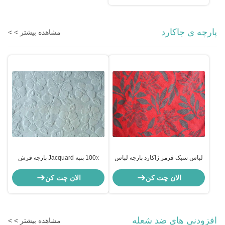
پارچه ی جاکارد
مشاهده بیشتر > >
لباس سبک قرمز ژاکارد پارچه لباس
100٪ پنبه Jacquard پارچه فرش
پارچه در حیاط
پارچه پوشاک پوشش پارچه
الان چت کن
الان چت کن
افزودنی های ضد شعله
مشاهده بیشتر > >