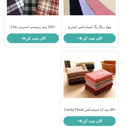
مواد رنگارنگ اسپاندکس استرچ
100٪ پنبه ریبستپ استریپ 21w
کادرولای 6w 8w 9w 11w
کشش پارچه Corduroy
الان چت کن
الان چت کن
98٪ پنبه 2٪ اسپاندکس Candy Floral
Corduroy پارچه پارچه
الان چت کن