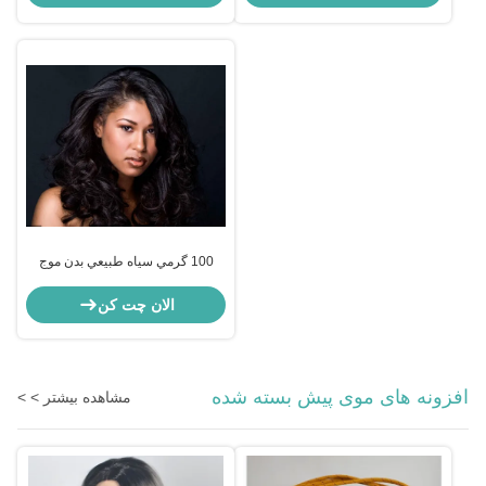
100 گرمي سياه طبيعي بدن موج
هندي موهاي موي پيچيده انسان بدون
پيچيده 5A
الان چت کن
افزونه های موی پیش بسته شده
مشاهده بیشتر > >