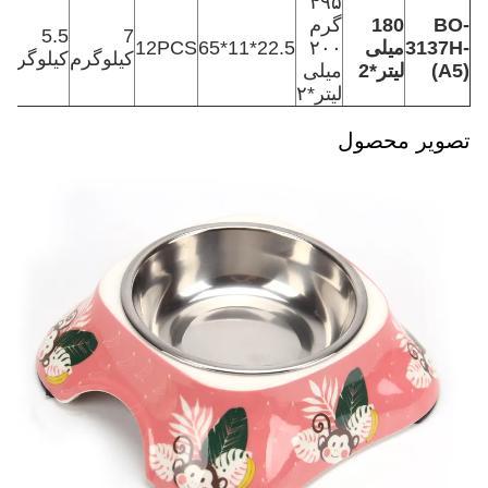
۴۹۵
BO-
180
گرم
5.5
7
3137H-
میلی
۲۰۰
22.5*11*65
12PCS
30
کیلوگرم
کیلوگرم
(A5)
لیتر*2
میلی
لیتر*۲
تصویر محصول