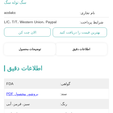
سگ توله سگ
aodakx
نام تجاری:
L/C، T/T، Western Union، Paypal
شرایط پرداخت:
بهترین قیمت را دریافت کنید
الان چت کن
اطلاعات دقیق
توضیحات محصول
اطلاعات دقیق
گواهی:
FDA
سند:
بروشور محصول PDF
رنگ:
سبز، قرمز، آبی