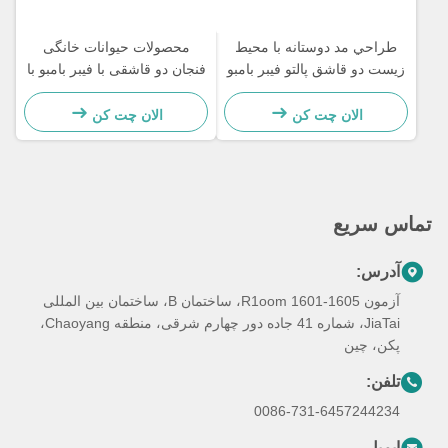
طراحي مد دوستانه با محیط
محصولات حیوانات خانگی
زیست دو قاشق پالتو فیبر بامبو
فنجان دو قاشقی با فیبر بامبو با
کیفیت بالا
الان چت کن
الان چت کن
تماس سریع
آدرس:
آزمون R1oom 1601-1605، ساختمان B، ساختمان بین المللی
JiaTai، شماره 41 جاده دور چهارم شرقی، منطقه Chaoyang،
پکن، چین
تلفن:
0086-731-6457244234
ایمیل