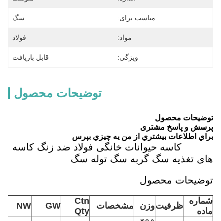
مناسب برای:
سگ
مواد:
فولاد
ویژگی:
قابل بازیافت
توضیحات محصول
توضیحات محصول
پرسش و پاسخ مشتری
براي اطلاعات بيشتري از من يه چيزي بپرس
کاسه حیوانات خانگی فولاد ضد زنگ کاسه
های تغذیه سگ گربه سگ توله سگ
توضیحات محصول
شماره
Ctn
ا
ظرفیت
وزن
مشخصات
GW
NW
ماده
Qty
N