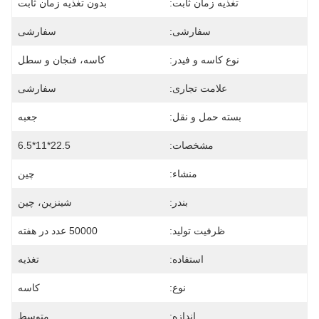
تغذیه زمان ثابت:
بدون تغذیه زمان ثابت
سفارشی:
سفارشی
نوع کاسه و فیدر:
کاسه، فنجان و سطل
علامت تجاری:
سفارشی
بسته حمل و نقل:
جعبه
مشخصات:
22.5*11*6.5
منشاء:
چین
بندر:
شينزين، چين
ظرفیت تولید:
50000 عدد در هفته
استفاده:
تغذیه
نوع:
کاسه
اندازه:
متوسط