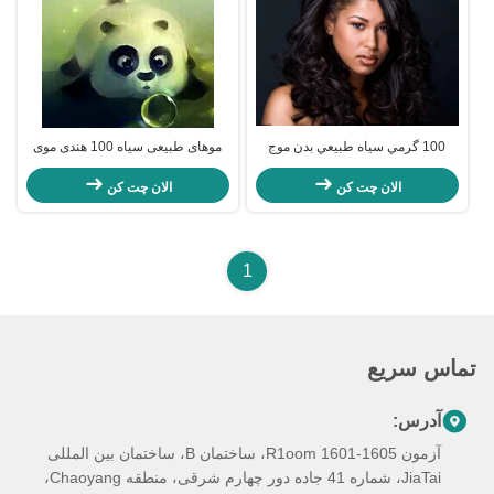
100 گرمي سياه طبيعي بدن موج
موهای طبیعی سیاه 100 هندی موی
هندي موهاي موي پيچيده انسان بدون
موی موی انسانی 14 - 28 " ، موی
پيچيده 5A
موی موی انسانی 1111
الان چت کن
الان چت کن
1
تماس سریع
آدرس:
آزمون R1oom 1601-1605، ساختمان B، ساختمان بین المللی
JiaTai، شماره 41 جاده دور چهارم شرقی، منطقه Chaoyang،