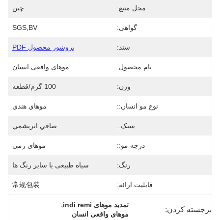
محل منبع:
چین
گواهی:
SGS,BV
سند:
بروشور محصول PDF
نام محصول:
موهای واقعی انسان
وزن:
100 گرم/قطعه
نوع مو انسان::
موهاي هندي
سبک::
صافي ابريشمي
درجه مو::
موهای رمی
رنگ:
سیاه طبیعی یا سایر رنگ ها
قابلیت ارائه:
常规包装
, 
تمدید موهای indi remi
برجسته کردن:
موهای واقعی انسان