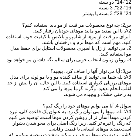
12"-14" دو بسته
16"-22": 3 بسته
24"-28": 3 بسته یا بیشتر
س2: چه نوع محصولات مراقبت از مو باید استفاده کنم؟
A2: با این تمدید مو مانند موهای خودتان رفتار کنید.
1برای مراقبت از موها از شامپو و بالانس با کیفیت خوب استفاده
کنید. مهم است که موها نرم و درخشان باشند.
2، می توانید از ژل یا اسپری محصولات استایل برای حفظ مدل
مو استفاده کنید.
3، روغن زیتون انتخاب خوبی برای سالم نگه داشتن مو خواهد بود.
س3: آیا می توان آنها را صاف کرد، پیچید؟
A3: بله شما می توانید از صاف کننده مو و یا مو لوله برای مدل
موهای برزیلی کنواری استفاده کنید. با این حال، آن را بیش از حد
اغلب انجام ندهید، وگرنه گرما موها را می کند
به راحتی خشک و پیچیده می شوند.
سوال 4: آیا می توانم موهای خود را رنگ کنم؟
A4: بله. موها را می توان رنگ زد. به عنوان یک قاعده کلی، تیره
کردن موها آسان تر از روشن کردن موها است. توصیه می کنیم
که رنگ را تیره تر کنید، زیرا رنگ اصلی برای محو شدن دشوار
است.تمدید موهای انسانی با قیمت رقابتی.
کشتن نادرست موها رو خراب ميکنه به شدت توصيه ميکنيم که