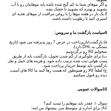
و اگر موهاي شما يه کم گيج شده باشه بايد موهايتان رو با آب
بشوييد و بهتره که بشوييد تا خشک بشه
f) یک بار در هفته موها را با روغن مراقبت از موهای تغذیه ای
اسپری کنید تا رطوبت داشته باشند.
9سیاست بازگشت ما و سرویس:
a) بازگشت/بازپرداخت در عرض 7 روز پذیرفته می شود (تاریخ
بستگی به DHL دارد).
ميخوايم کالا رو برگردونيم
ب) برای جلوگیری از گم شدن تحویل، بازگشت باید از طریق
پست هوایی ثبت شده ترتیب داده شود. و هزینه های حمل و نقل
بازگشت باید توسط خریدار پرداخت شود.
ج) لطفاً کالا رو همونطور که هست رها کنيد ما کالا هاي آسیب
دیده رو قبول نميکنيم
10سوالات عمومی
سوال ۱: چقدر باید موهایم را تمدید کنم؟
A1: براي اندازه ي متوسط سر، پيشنهاد من اينه: