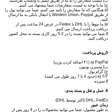
ب) لیست سفارش را به ما از طریق ایمیل یا واتساپ بفرستید.
ج) ما با توجه به لیست سفارشات شما پیشنهاد می کنیم.
d) هنگامی که ما سفارش را تایید می کنیم، شما می توانید پول را
از طریق Western Union، Paypal یا انتقال بانکی به ما ارسال
کنید.
e) ما موها را با DHL یا Fedex در عرض 24 ساعت پس از
دریافت پرداخت ارسال می کنیم.
f) شما می توانید بسته را در 2-5 روز کاری بسته به محل کشور
دریافت کنید.
5روش پرداخت:
a) PayPal (۴٪ اضافه کردن وزن)
ب) وسترن یونیون
ج) گرام پول
e) T/T (حدود 4 تا 7 روز طول می کشد)
f) سپرده
6. حمل و نقل و بسته بندی:
DHL، FedEx (اکثر توسط DHL)
زمان عبور
به طور معمول، شما می توانید محصولات را در 4 روز پس از