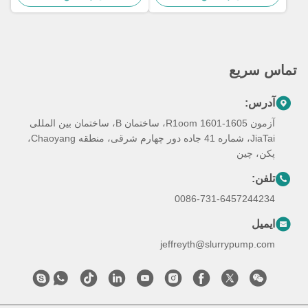
تماس سریع
آدرس:
آزمون R1oom 1601-1605، ساختمان B، ساختمان بین المللی
JiaTai، شماره 41 جاده دور چهارم شرقی، منطقه Chaoyang،
پکن، چین
تلفن:
0086-731-6457244234
ایمیل
jeffreyth@slurrypump.com