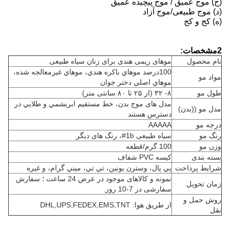
(ج) موج عمیق / موج پیچیده عمیق
(د) موج طبیعی/موج آزاد
(ه) کج و کج
2مشخصات:
نام محصول
موهای ریمی هندی برای زنان سیاه طبیعی
100درصد موهاي باکره هندي، موهاي غيرمعالجه شده،
مواد مو
موهاي اصلي دختر جوان
طول مو
۸- ۳۲ (از ۲۵ تا ۸۰ سانتی متر)
مدل های موج بدن، خط مستقيم ابريشمي و طلايي در
مدل مو ((بدن)
دسترس هستند
درجه مو
AAAAA
رنگ مو
سیاه طبیعی 1b#، رنگ های دیگر
وزن مو
100 گرم/قطعه
بسته بندی
کیسه PVC شفاف
شرایط پرداخت
پي پال، وسترن يونين، تي تي، ميني گرام، و غيره
نمونه و کالاهای موجود در عرض 24 ساعت ؛ سفارش
زمان تحویل
سفارشی در 7-10 روز.
روش حمل و
از طریق هوا: DHL,UPS,FEDEX,EMS,TNT
نقل